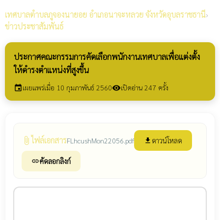
เทศบาลตำบลภูจองนายอย
อำเภอนาจะหลวย จังหวัดอุบลราชธานี
›
ข่าวประชาสัมพันธ์
ประกาศคณะกรรมการคัดเลือกพนักงานเทศบาลเพื่อแต่งตั้ง
ให้ดำรงตำแหน่งที่สูงขึ้น
เผยแพร่เมื่อ 10 กุมภาพันธ์ 2560
เปิดอ่าน 247 ครั้ง
event
visibility
ไฟล์เอกสาร
attach_file
ดาวน์โหลด
FLhcushMon22056.pdf
file_download
คัดลอกลิงก์
link