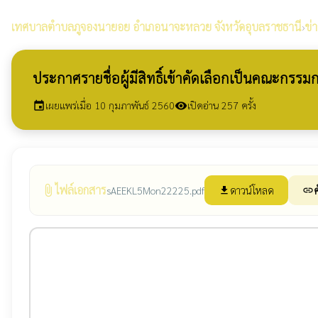
เทศบาลตำบลภูจองนายอย
อำเภอนาจะหลวย จังหวัดอุบลราชธานี
›
ข่
ประกาศรายชื่อผู้มีสิทธิ์เข้าคัดเลือกเป็นคณะกรรม
เผยแพร่เมื่อ 10 กุมภาพันธ์ 2560
เปิดอ่าน 257 ครั้ง
event
visibility
ไฟล์เอกสาร
attach_file
ดาวน์โหลด
ค
sAEEKL5Mon22225.pdf
file_download
link