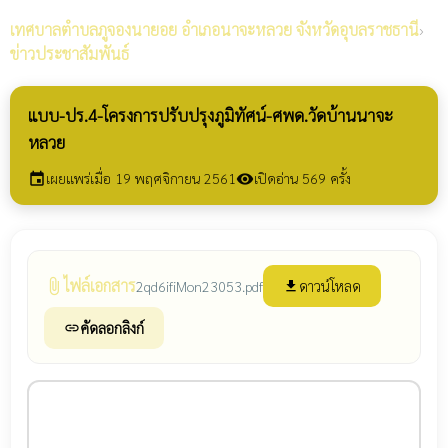
เทศบาลตำบลภูจองนายอย
อำเภอนาจะหลวย จังหวัดอุบลราชธานี
›
ข่าวประชาสัมพันธ์
แบบ-ปร.4-โครงการปรับปรุงภูมิทัศน์-ศพด.วัดบ้านนาจะ
หลวย
เผยแพร่เมื่อ 19 พฤศจิกายน 2561
เปิดอ่าน 569 ครั้ง
event
visibility
ไฟล์เอกสาร
attach_file
ดาวน์โหลด
2qd6ifiMon23053.pdf
file_download
คัดลอกลิงก์
link