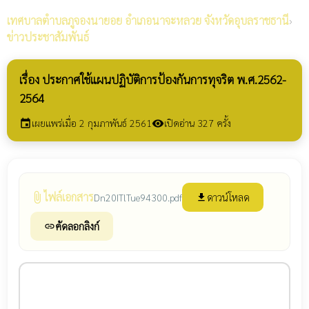
เทศบาลตำบลภูจองนายอย
อำเภอนาจะหลวย จังหวัดอุบลราชธานี
›
ข่าวประชาสัมพันธ์
เรื่อง ประกาศใช้แผนปฏิบัติการป้องกันการทุจริต พ.ศ.2562-
2564
เผยแพร่เมื่อ 2 กุมภาพันธ์ 2561
เปิดอ่าน 327 ครั้ง
event
visibility
ไฟล์เอกสาร
attach_file
ดาวน์โหลด
Dn20ITlTue94300.pdf
file_download
คัดลอกลิงก์
link