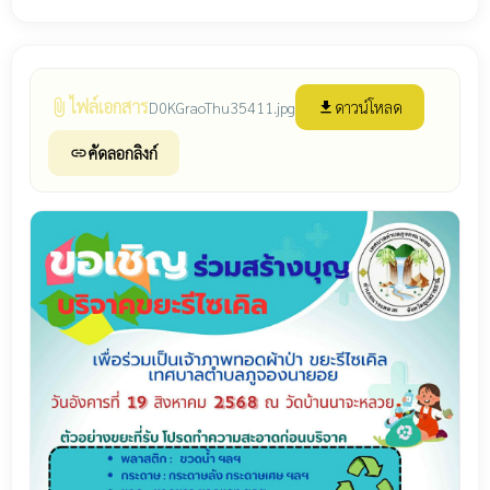
ไฟล์เอกสาร
attach_file
ดาวน์โหลด
D0KGraoThu35411.jpg
file_download
คัดลอกลิงก์
link