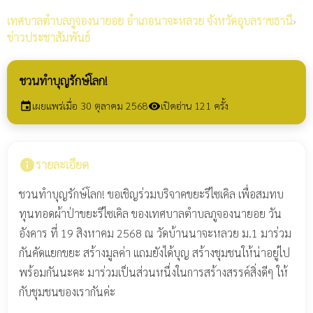
เทศบาลตำบลภูจองนายอย
อำเภอนาจะหลวย จังหวัดอุบลราชธานี
›
ข่าวประชาสัมพันธ์
ชวนทำบุญรักษ์โลก!
เผยแพร่เมื่อ 30 ตุลาคม 2568
เปิดอ่าน 121 ครั้ง
event
visibility
info
รายละเอียด
ชวนทำบุญรักษ์โลก! ขอเชิญร่วมบริจาคขยะรีไซเคิล เพื่อสมทบ
ทุนทอดผ้าป่าขยะรีไซเคิล ของเทศบาลตำบลภูจองนายอย วัน
อังคาร ที่ 19 สิงหาคม 2568 ณ วัดบ้านนาจะหลวย ม.1 มาร่วม
กันคัดแยกขยะ สร้างมูลค่า แถมยังได้บุญ สร้างชุมชนให้น่าอยู่ไป
พร้อมกันนะคะ มาร่วมเป็นส่วนหนึ่งในการสร้างสรรค์สิ่งดีๆ ให้
กับชุมชนของเรากันค่ะ