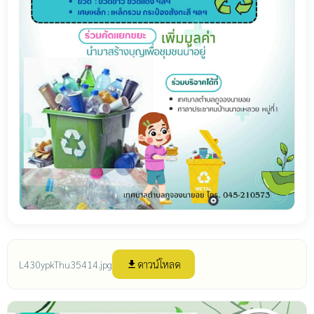
ดาวน์โหลด
L430ypkThu35414.jpg
file_download