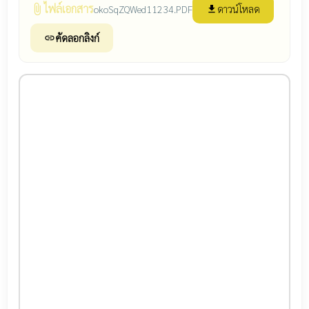
ไฟล์เอกสาร
attach_file
ดาวน์โหลด
okoSqZQWed11234.PDF
file_download
คัดลอกลิงก์
link