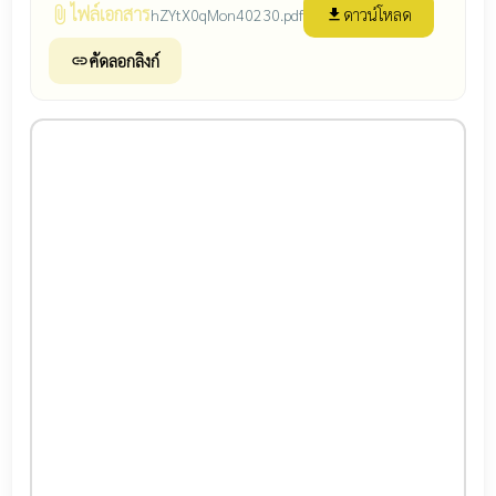
ไฟล์เอกสาร
attach_file
ดาวน์โหลด
hZYtX0qMon40230.pdf
file_download
คัดลอกลิงก์
link