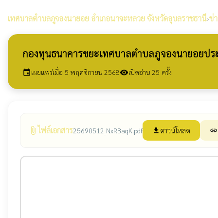
เทศบาลตำบลภูจองนายอย
อำเภอนาจะหลวย จังหวัดอุบลราชธานี
›
ข่
กองทุนธนาคารขยะเทศบาลตำบลภูจองนายอยประชาส
เผยแพร่เมื่อ 5 พฤศจิกายน 2568
เปิดอ่าน 25 ครั้ง
event
visibility
ไฟล์เอกสาร
attach_file
ดาวน์โหลด
25690512_NxRBaqK.pdf
file_download
link