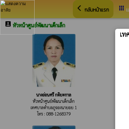
arrow_back_ios
apps
กลับหน้าแรก
เ
account_box
หัวหน้าศูนย์พัฒนาเด็กเล็ก
เท
นางอ่อนศรี กติยะกาล
หัวหน้าศูนย์พัฒนาเด็กเล็ก
เทศบาลตำบลภูจองนายอย 1
โทร : 088-1268379